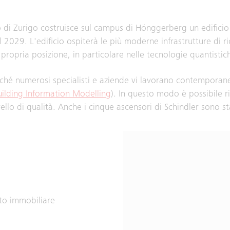
ico di Zurigo costruisce sul campus di Hönggerberg un edificio 
o il 2029. L'edificio ospiterà le più moderne infrastrutture di 
propria posizione, in particolare nelle tecnologie quantistic
poiché numerosi specialisti e aziende vi lavorano contempora
uilding Information Modelling
). In questo modo è possibile 
llo di qualità. Anche i cinque ascensori di Schindler sono sta
to immobiliare