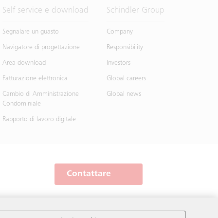
Self service e download
Schindler Group
Segnalare un guasto
Company
Navigatore di progettazione
Responsibility
Area download
Investors
Fatturazione elettronica
Global careers
Cambio di Amministrazione
Global news
Condominiale
Rapporto di lavoro digitale
Contattare
Schindler nel mondo