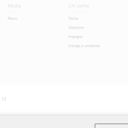
Media
Chi siamo
News
Storia
Direzione
Impegno
Energia e ambiente
e 13
41 445 31 31