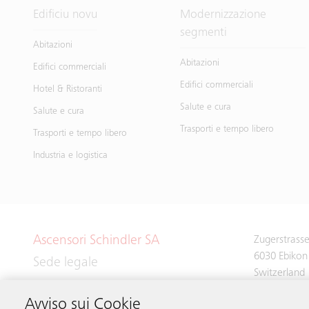
Edificiu novu
Modernizzazione
segmenti
Abitazioni
Abitazioni
Edifici commerciali
Edifici commerciali
Hotel & Ristoranti
Salute e cura
Salute e cura
Trasporti e tempo libero
Trasporti e tempo libero
Industria e logistica
Ascensori Schindler SA
Zugerstrass
6030 Ebikon
Sede legale
Switzerland
Avviso sui Cookie
Phone:
+41 