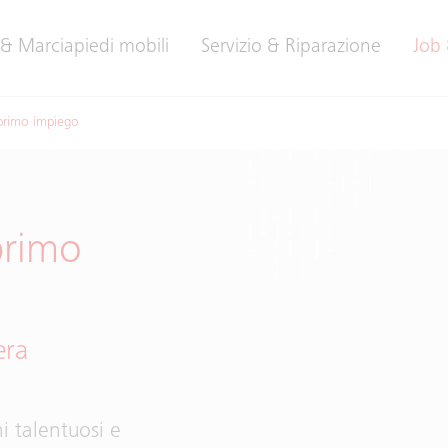
 & Marciapiedi mobili
Servizio & Riparazione
Job 
 primo impiego
primo
era
ni talentuosi e