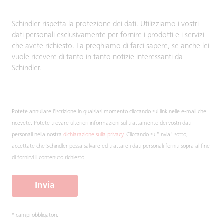
Schindler rispetta la protezione dei dati. Utilizziamo i vostri
dati personali esclusivamente per fornire i prodotti e i servizi
che avete richiesto. La preghiamo di farci sapere, se anche lei
vuole ricevere di tanto in tanto notizie interessanti da
Schindler.
Potete annullare l'iscrizione in qualsiasi momento cliccando sul link nelle e-mail che
ricevete. Potete trovare ulteriori informazioni sul trattamento dei vostri dati
personali nella nostra
dichiarazione sulla privacy
. Cliccando su "Invia" sotto,
accettate che Schindler possa salvare ed trattare i dati personali forniti sopra al fine
di fornirvi il contenuto richiesto.
Invia
* campi obbligatori.