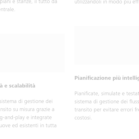
piani e stanze, il tutto da
utilizzandoli in modo più eff
ntrale.
Pianificazione più intell
tà e scalabilità
Pianificate, simulate e testat
sistema di gestione dei
sistema di gestione dei fluss
ransito su misura grazie a
transito per evitare errori f
g-and-play e integrate
costosi.
uove ed esistenti in tutta