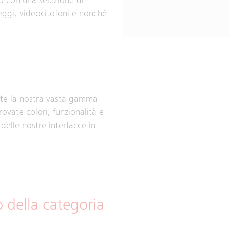
io con una selezione di
heggi, videocitofoni e nonché
rite la nostra vasta gamma
rovate colori, funzionalità e
delle nostre interfacce in
o della categoria