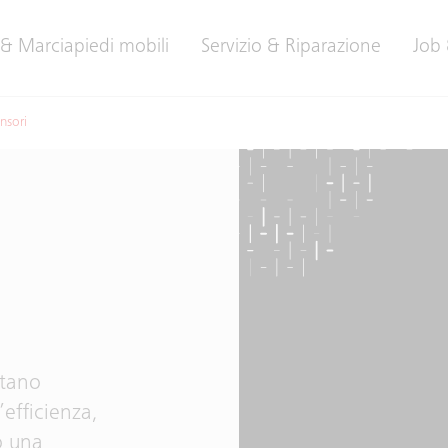
 & Marciapiedi mobili
Servizio & Riparazione
Job 
nsori
stano
’efficienza,
o una