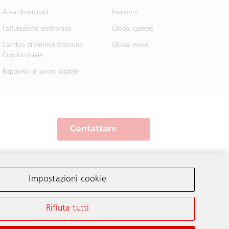
Area download
Investors
Fatturazione elettronica
Global careers
Cambio di Amministrazione
Global news
Condominiale
Rapporto di lavoro digitale
Contattare
Schindler nel mondo
Impostazioni cookie
Rifiuta tutti