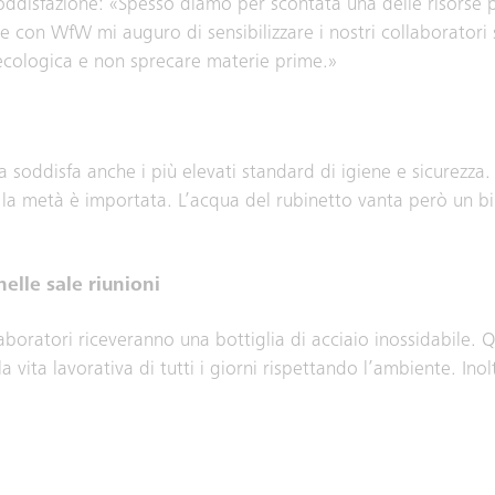
soddisfazione: «Spesso diamo per scontata una delle risorse
one con WfW mi auguro di sensibilizzare i nostri collaborator
ecologica e non sprecare materie prime.»
 soddisfa anche i più elevati standard di igiene e sicurezza.
 la metà è importata. L’acqua del rubinetto vanta però un bi
nelle sale riunioni
aboratori riceveranno una bottiglia di acciaio inossidabile. Q
vita lavorativa di tutti i giorni rispettando l’ambiente. Inolt