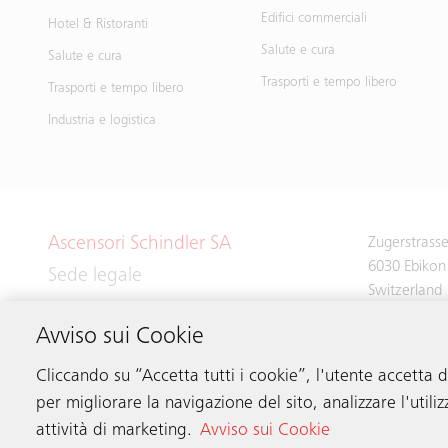
Edifici commerciali
Hotel & Ristoranti
Salute e cura
Salute e cura
Trasporti e tempo libero
Trasporti e tempo libero
Industria e logistica
Ascensori Schindler SA
Zugerstrass
6030 Ebikon
Sede legale
Switzerland
Avviso sui Cookie
Phone:
+41 
Cliccando su “Accetta tutti i cookie”, l'utente accetta 
per migliorare la navigazione del sito, analizzare l'utiliz
attività di marketing.
Avviso sui Cookie