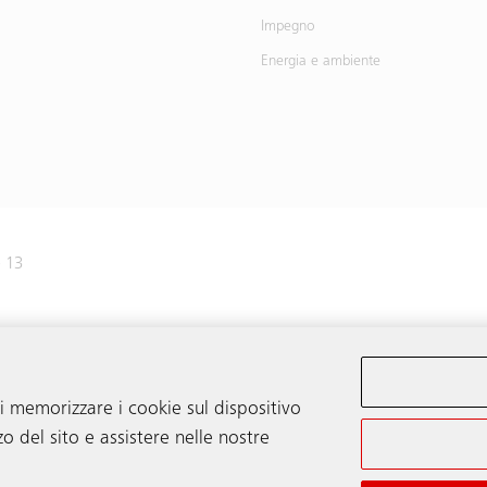
Impegno
Energia e ambiente
e 13
41 445 31 31
di memorizzare i cookie sul dispositivo
zo del sito e assistere nelle nostre