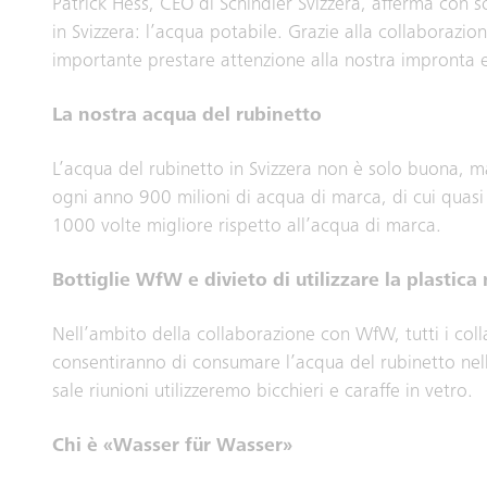
Patrick Hess, CEO di Schindler Svizzera, afferma con 
in Svizzera: l’acqua potabile. Grazie alla collaborazi
importante prestare attenzione alla nostra impronta 
La nostra acqua del rubinetto
L’acqua del rubinetto in Svizzera non è solo buona, ma
ogni anno 900 milioni di acqua di marca, di cui quasi
1000 volte migliore rispetto all’acqua di marca.
Bottiglie WfW e divieto di utilizzare la plastica 
Nell’ambito della collaborazione con WfW, tutti i coll
consentiranno di consumare l’acqua del rubinetto nella 
sale riunioni utilizzeremo bicchieri e caraffe in vetro.
Chi è «Wasser für Wasser»