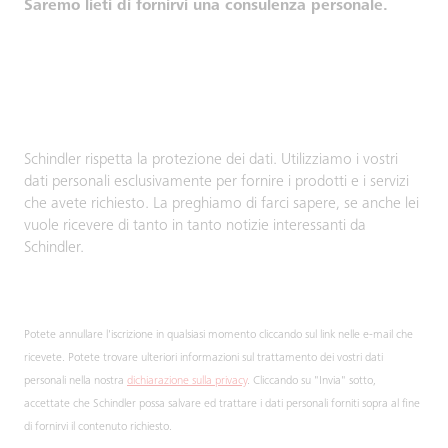
Saremo lieti di fornirvi una consulenza personale.
Schindler rispetta la protezione dei dati. Utilizziamo i vostri
dati personali esclusivamente per fornire i prodotti e i servizi
che avete richiesto. La preghiamo di farci sapere, se anche lei
vuole ricevere di tanto in tanto notizie interessanti da
Schindler.
Potete annullare l'iscrizione in qualsiasi momento cliccando sul link nelle e-mail che
ricevete. Potete trovare ulteriori informazioni sul trattamento dei vostri dati
personali nella nostra
dichiarazione sulla privacy
. Cliccando su "Invia" sotto,
accettate che Schindler possa salvare ed trattare i dati personali forniti sopra al fine
di fornirvi il contenuto richiesto.