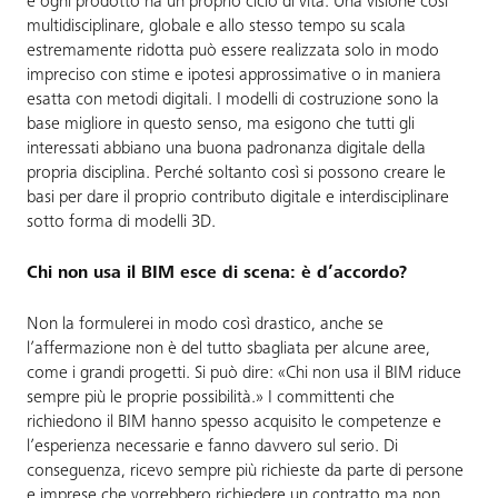
e ogni prodotto ha un proprio ciclo di vita. Una visione così
multidisciplinare, globale e allo stesso tempo su scala
estremamente ridotta può essere realizzata solo in modo
impreciso con stime e ipotesi approssimative o in maniera
esatta con metodi digitali. I modelli di costruzione sono la
base migliore in questo senso, ma esigono che tutti gli
interessati abbiano una buona padronanza digitale della
propria disciplina. Perché soltanto così si possono creare le
basi per dare il proprio contributo digitale e interdisciplinare
sotto forma di modelli 3D.
Chi non usa il BIM esce di scena: è d’accordo?
Non la formulerei in modo così drastico, anche se
l’affermazione non è del tutto sbagliata per alcune aree,
come i grandi progetti. Si può dire: «Chi non usa il BIM riduce
sempre più le proprie possibilità.» I committenti che
richiedono il BIM hanno spesso acquisito le competenze e
l’esperienza necessarie e fanno davvero sul serio. Di
conseguenza, ricevo sempre più richieste da parte di persone
e imprese che vorrebbero richiedere un contratto ma non