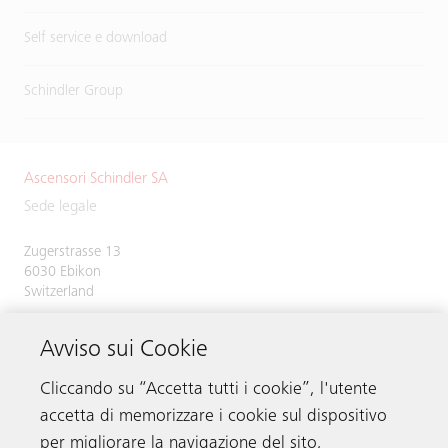
Self service e download
Schindler Group
Ascensori Schindler SA
Sede legale
Zugerstrasse 13
6030 Ebikon
Switzerland
Phone:
+41 41 445 31 31
Avviso sui Cookie
Cliccando su “Accetta tutti i cookie”, l'utente
accetta di memorizzare i cookie sul dispositivo
Contattare
per migliorare la navigazione del sito,