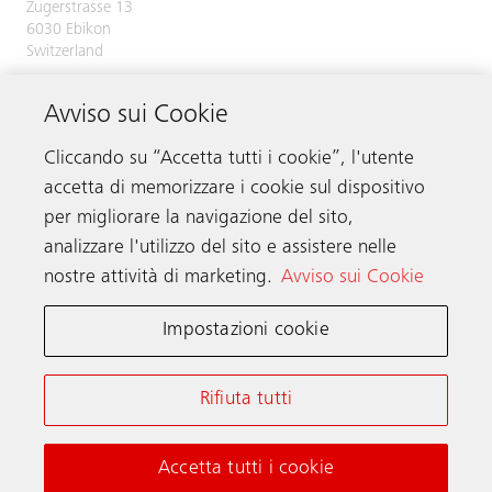
Zugerstrasse 13
6030 Ebikon
Switzerland
Phone:
+41 41 445 31 31
Avviso sui Cookie
Cliccando su “Accetta tutti i cookie”, l'utente
accetta di memorizzare i cookie sul dispositivo
Contattare
per migliorare la navigazione del sito,
analizzare l'utilizzo del sito e assistere nelle
nostre attività di marketing.
Avviso sui Cookie
Schindler nel mondo
Impostazioni cookie
Termini e Condizioni online
Informativa sulla privacy
Rifiuta tutti
Informativa e impostazioni sui cookie
Netiquette per i social media
Accetta tutti i cookie
© Schindler 2026