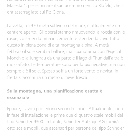
Majestät", per eliminare il suo acerrimo nemico Blofeld, che si
era asserragliato sul Piz Gloria.
La vetta, a 2970 metri sul livello del mare, è attualmente un
cantiere aperto. Gli operai stanno rimuovendo la roccia con le
ruspe, costruendo muri in cemento e stendendo cavi. Tutto
questo in piena zona di alta montagna alpina. A metà
febbraio il sole sembra brillare, ma il panorama con l'Eiger, il
Mönch e la Jungfrau da una parte e il lago di Thun dall'altra è
mozzafiato. Le temperature sono per lo più negative, ma non
sempre c'è il sole. Spesso soffia un forte vento e nevica. In
fretta si accumula un metro di neve fresca.
Sulla montagna, una pianificazione esatta è
essenziale
Eppure, i lavori procedono secondo i piani. Attualmente sono
in fase di installazione le prime due di quattro scale mobili del
tipo Schindler 9300. In totale, Schindler Aufzüge AG fornirà
otto scale mobili, due ascensori per persone del tipo Schindler