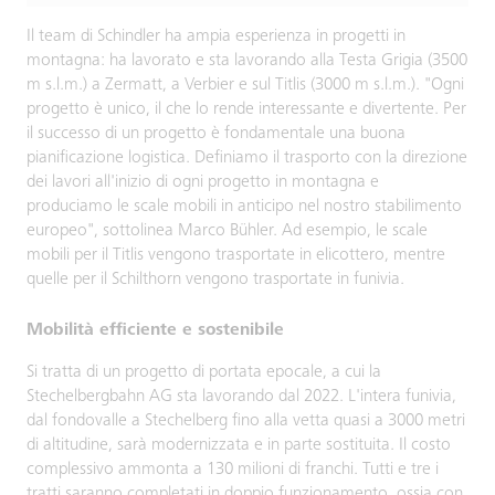
Il team di Schindler ha ampia esperienza in progetti in
montagna: ha lavorato e sta lavorando alla Testa Grigia (3500
m s.l.m.) a Zermatt, a Verbier e sul Titlis (3000 m s.l.m.). "Ogni
progetto è unico, il che lo rende interessante e divertente. Per
il successo di un progetto è fondamentale una buona
pianificazione logistica. Definiamo il trasporto con la direzione
dei lavori all'inizio di ogni progetto in montagna e
produciamo le scale mobili in anticipo nel nostro stabilimento
europeo", sottolinea Marco Bühler. Ad esempio, le scale
mobili per il Titlis vengono trasportate in elicottero, mentre
quelle per il Schilthorn vengono trasportate in funivia.
Mobilità efficiente e sostenibile
Si tratta di un progetto di portata epocale, a cui la
Stechelbergbahn AG sta lavorando dal 2022. L'intera funivia,
dal fondovalle a Stechelberg fino alla vetta quasi a 3000 metri
di altitudine, sarà modernizzata e in parte sostituita. Il costo
complessivo ammonta a 130 milioni di franchi. Tutti e tre i
tratti saranno completati in doppio funzionamento, ossia con