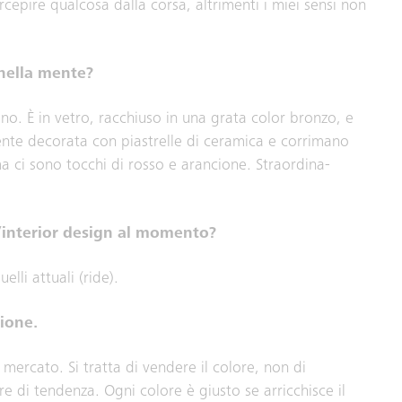
cepire qualcosa dalla corsa, altrimenti i miei sensi non
 nella mente?
no. È in vetro, racchiuso in una grata color bronzo, e
nte decorata con piastrelle di ceramica e corrimano
ma ci sono tocchi di rosso e arancione. Straordina-
l’interior design al momento?
lli attuali (ride).
ione.
mercato. Si tratta di vendere il colore, non di
e di tendenza. Ogni colore è giusto se arricchisce il