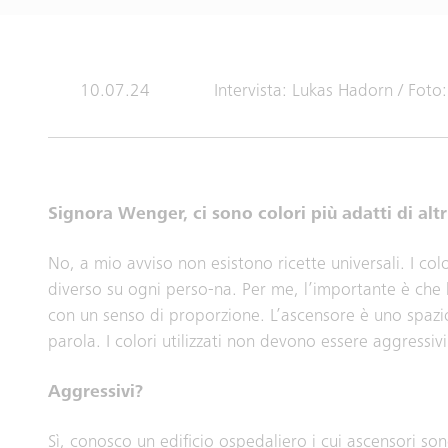
10.07.24
Intervista: Lukas Hadorn / Foto
Signora Wenger, ci sono colori più adatti di altr
No, a mio avviso non esistono ricette universali. I c
diverso su ogni perso-na. Per me, l’importante è che l
con un senso di proporzione. L’ascensore è uno spazi
parola. I colori utilizzati non devono essere aggressivi
Aggressivi?
Sì, conosco un edificio ospedaliero i cui ascensori s