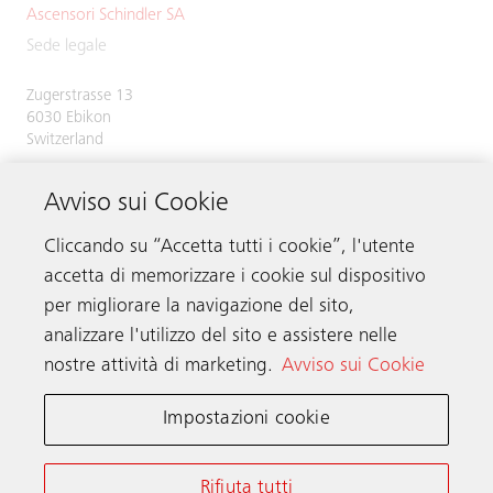
Ascensori Schindler SA
Sede legale
Zugerstrasse 13
6030 Ebikon
Switzerland
Phone:
+41 41 445 31 31
Avviso sui Cookie
Cliccando su “Accetta tutti i cookie”, l'utente
accetta di memorizzare i cookie sul dispositivo
Contattare
per migliorare la navigazione del sito,
analizzare l'utilizzo del sito e assistere nelle
nostre attività di marketing.
Avviso sui Cookie
Schindler nel mondo
Impostazioni cookie
Termini e Condizioni online
Informativa sulla privacy
Rifiuta tutti