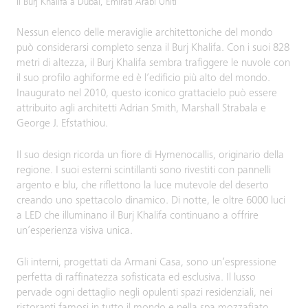
Il Burj Khalifa a Dubai, Emirati Arabi Uniti
Nessun elenco delle meraviglie architettoniche del mondo
può considerarsi completo senza il Burj Khalifa. Con i suoi 828
metri di altezza, il Burj Khalifa sembra trafiggere le nuvole con
il suo profilo aghiforme ed è l’edificio più alto del mondo.
Inaugurato nel 2010, questo iconico grattacielo può essere
attribuito agli architetti Adrian Smith, Marshall Strabala e
George J. Efstathiou.
Il suo design ricorda un fiore di Hymenocallis, originario della
regione. I suoi esterni scintillanti sono rivestiti con pannelli
argento e blu, che riflettono la luce mutevole del deserto
creando uno spettacolo dinamico. Di notte, le oltre 6000 luci
a LED che illuminano il Burj Khalifa continuano a offrire
un’esperienza visiva unica.
Gli interni, progettati da Armani Casa, sono un’espressione
perfetta di raffinatezza sofisticata ed esclusiva. Il lusso
pervade ogni dettaglio negli opulenti spazi residenziali, nei
ristoranti famosi in tutto il mondo e nella spa mozzafiato.