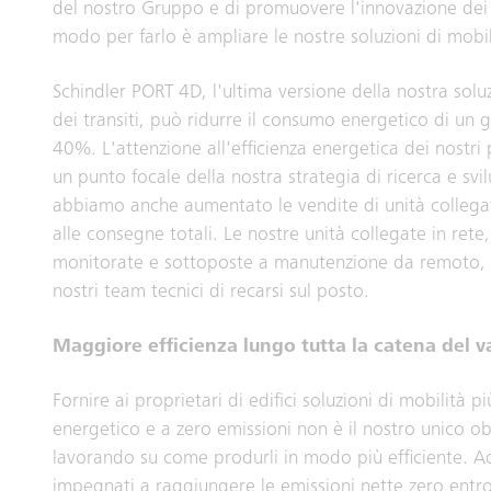
del nostro Gruppo e di promuovere l'innovazione dei p
modo per farlo è ampliare le nostre soluzioni di mobil
Schindler PORT 4D, l'ultima versione della nostra solu
dei transiti, può ridurre il consumo energetico di un g
40%. L'attenzione all'efficienza energetica dei nostri
un punto focale della nostra strategia di ricerca e sv
abbiamo anche aumentato le vendite di unità collegat
alle consegne totali. Le nostre unità collegate in ret
monitorate e sottoposte a manutenzione da remoto, r
nostri team tecnici di recarsi sul posto.
Maggiore efficienza lungo tutta la catena del v
Fornire ai proprietari di edifici soluzioni di mobilità pi
energetico e a zero emissioni non è il nostro unico o
lavorando su come produrli in modo più efficiente. A
impegnati a raggiungere le emissioni nette zero entr