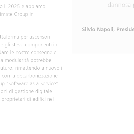
dannosa p
tro il 2025 e abbiamo
Climate Group in
.
Silvio Napoli, Presi
attaforma per ascensori
re gli stessi componenti in
dare le nostre consegne e
 La modularità potrebbe
 futuro, rimettendo a nuovo i
. E con la decarbonizzazione
-up "Software as a Service"
oni di gestione digitale
proprietari di edifici nel