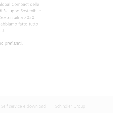
 Global Compact delle
di Sviluppo Sostenibile
 Sostenibilità 2030.
E abbiamo fatto tutto
tti.
o prefissati.
Self service e download
Schindler Group