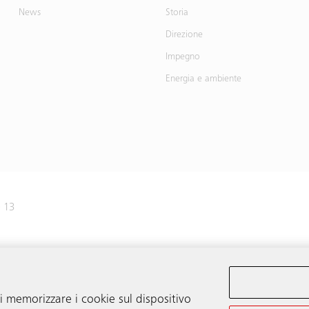
News
Storia
Direzione
Impegno
Energia e ambiente
e 13
41 445 31 31
di memorizzare i cookie sul dispositivo