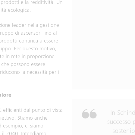
rodotti e la redditività. Un
ità ecologica.
zione leader nella gestione
ruppo di ascensori fino al
 prodotti continua a essere
iluppo. Per questo motivo,
e in rete in proporzione
e, che possono essere
iducono la necessità per i
alore
ù efficienti dal punto di vista
In Schind
biettivo. Stiamo anche
successo 
d esempio, ci siamo
sostenib
o il 2040. Intendiamo