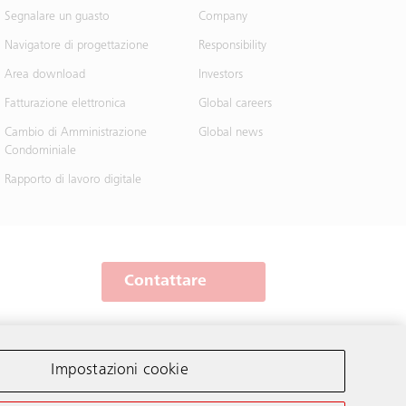
Segnalare un guasto
Company
Navigatore di progettazione
Responsibility
Area download
Investors
Fatturazione elettronica
Global careers
Cambio di Amministrazione
Global news
Condominiale
Rapporto di lavoro digitale
Contattare
Schindler nel mondo
Impostazioni cookie