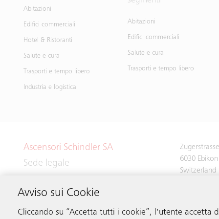
segmenti
Abitazioni
Abitazioni
Edifici commerciali
Edifici commerciali
Hotel & Ristoranti
Salute e cura
Salute e cura
Trasporti e tempo libero
Trasporti e tempo libero
Industria e logistica
Ascensori Schindler SA
Zugerstrass
6030 Ebikon
Sede legale
Switzerland
Avviso sui Cookie
Phone:
+41 
Cliccando su “Accetta tutti i cookie”, l'utente accetta 