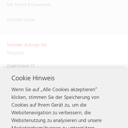
Self Service & Downloads
Schindler Group
Schindler Aufzüge AG
Hauptsitz
Zugerstrasse 13
6030 Ebikon
Switzerland
Cookie Hinweis
Phone:
+41 41 445 31 31
Wenn Sie auf „Alle Cookies akzeptieren“
klicken, stimmen Sie der Speicherung von
Cookies auf Ihrem Gerät zu, um die
Websitenavigation zu verbessern, die
Kontaktieren
Websitenutzung zu analysieren und unsere