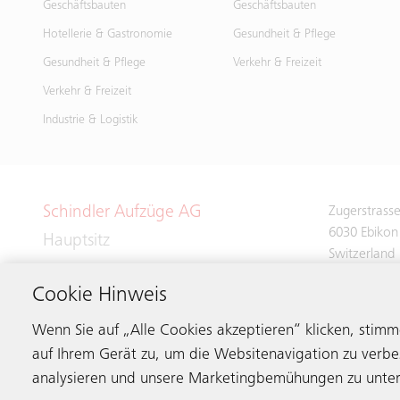
Geschäftsbauten
Geschäftsbauten
Hotellerie & Gastronomie
Gesundheit & Pflege
Gesundheit & Pflege
Verkehr & Freizeit
Verkehr & Freizeit
Industrie & Logistik
Schindler Aufzüge AG
Zugerstrass
6030 Ebikon
Hauptsitz
Switzerland
Cookie Hinweis
Phone:
+41 
Wenn Sie auf „Alle Cookies akzeptieren“ klicken, stim
auf Ihrem Gerät zu, um die Websitenavigation zu verbe
analysieren und unsere Marketingbemühungen zu unter