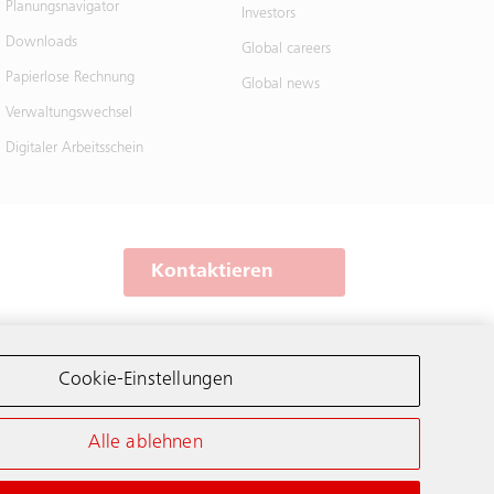
Planungsnavigator
Investors
Downloads
Global careers
Papierlose Rechnung
Global news
Verwaltungswechsel
Digitaler Arbeitsschein
Kontaktieren
Schindler weltweit
Cookie-Einstellungen
Alle ablehnen