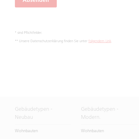
Absenden
* sind Pflichtfelder.
** Unsere Datenschutzerklärung finden Sie unter
folgendem Link
.
Gebäudetypen -
Gebäudetypen -
Neubau
Modern.
Wohnbauten
Wohnbauten