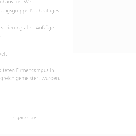
enhaus der Welt
schungsgruppe Nachhaltiges
 Sanierung alter Aufzüge.
s.
elt
talteten Firmencampus in
lgreich gemeistert wurden.
Folgen Sie uns