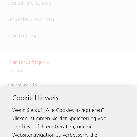
Über Schindler Schweiz
Self Service & Downloads
Schindler Group
Schindler Aufzüge AG
Hauptsitz
Zugerstrasse 13
6030 Ebikon
Cookie Hinweis
Switzerland
Phone:
+41 41 445 31 31
Wenn Sie auf „Alle Cookies akzeptieren“
klicken, stimmen Sie der Speicherung von
Cookies auf Ihrem Gerät zu, um die
Websitenavigation zu verbessern, die