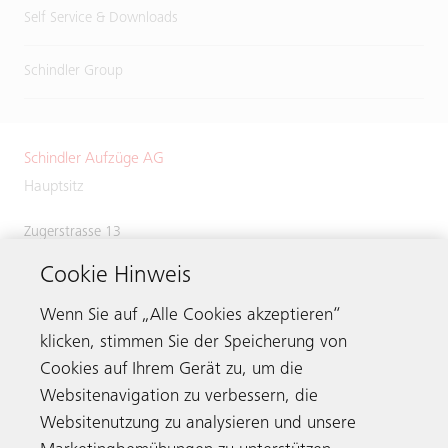
Self Service & Downloads
Schindler Group
Schindler Aufzüge AG
Hauptsitz
Zugerstrasse 13
6030 Ebikon
Cookie Hinweis
Switzerland
Phone:
+41 41 445 31 31
Wenn Sie auf „Alle Cookies akzeptieren“
klicken, stimmen Sie der Speicherung von
Cookies auf Ihrem Gerät zu, um die
Websitenavigation zu verbessern, die
Kontaktieren
Websitenutzung zu analysieren und unsere