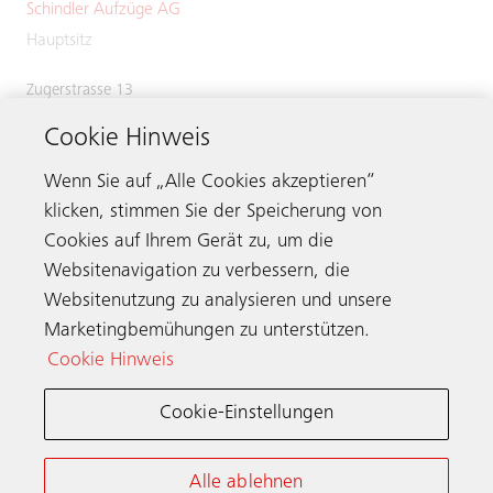
Schindler Aufzüge AG
Hauptsitz
Zugerstrasse 13
6030 Ebikon
Cookie Hinweis
Switzerland
Phone:
+41 41 445 31 31
Wenn Sie auf „Alle Cookies akzeptieren“
klicken, stimmen Sie der Speicherung von
Cookies auf Ihrem Gerät zu, um die
Websitenavigation zu verbessern, die
Kontaktieren
Websitenutzung zu analysieren und unsere
Marketingbemühungen zu unterstützen.
Cookie Hinweis
Schindler weltweit
Cookie-Einstellungen
Allgemeine Nutzungsbedingungen
Datenschutzerklärung
Alle ablehnen