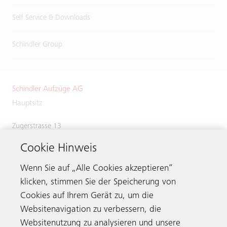
Self Service & Downloads
Schindler Group
Schindler Aufzüge AG
Hauptsitz
Zugerstrasse 13
6030 Ebikon
Cookie Hinweis
Switzerland
Phone:
+41 41 445 31 31
Wenn Sie auf „Alle Cookies akzeptieren“
klicken, stimmen Sie der Speicherung von
Cookies auf Ihrem Gerät zu, um die
Websitenavigation zu verbessern, die
Kontaktieren
Websitenutzung zu analysieren und unsere