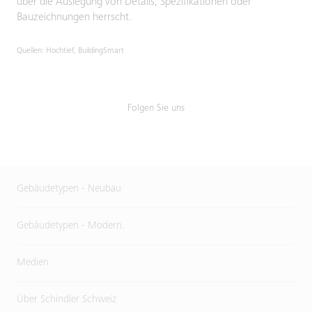
über die Auslegung von Details, Spezifikationen oder
Bauzeichnungen herrscht.
Quellen: Hochtief, BuildingSmart
Folgen Sie uns
Gebäudetypen - Neubau
Gebäudetypen - Modern.
Medien
Über Schindler Schweiz