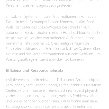
(BMS) überwacht, im öffentlichen und privaten Raum werden
Personenflüsse ferndiagnostisch gesteuert.
«In solchen Systemen müssen Informationen in Form von
Daten in beide Richtungen fliessen können», erklärt René
Walz, der Leiter des CoLab-Projekts bei Schindler. «Ein
autonomer Serviceroboter in einem Hotelhochhaus erfährt so
beispielsweise, welcher von mehreren Aufzügen für eine
bestimmte Fahrt optimal ist. Gleichzeitig verfügen die
Servicetechnikteams von Schindler dank dieser Systeme über
aktuelle und relevante Informationen aus dem Gebäude, um
Wartungsaufträge effizient abwickeln zu können.»
Effizienz und Ressourceneinsatz
«Mittlerweile sind ein relevanter Teil unserer Anlagen digital
verbunden», sagt Gregor Gander, Leiter Technical Operations
Center. «Früher musste ein Servicetechniker zuerst physisch
vorbeigehen, um herauszufinden, welches Problem vorliegt
und wie es behoben werden kann. Heute könne man dank
Ferndiagnose Fahrten einsparen und viel effizienter und