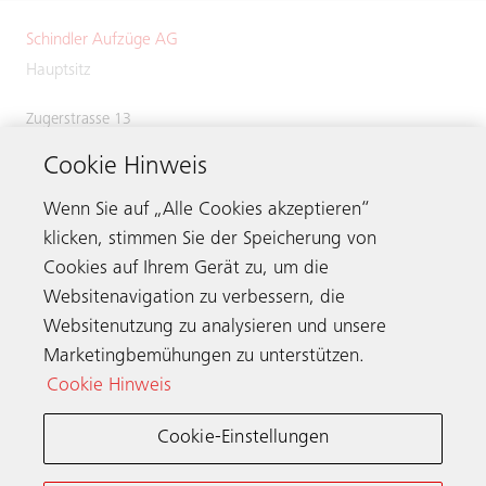
Schindler Aufzüge AG
Hauptsitz
Zugerstrasse 13
6030 Ebikon
Cookie Hinweis
Switzerland
Phone:
+41 41 445 31 31
Wenn Sie auf „Alle Cookies akzeptieren“
klicken, stimmen Sie der Speicherung von
Cookies auf Ihrem Gerät zu, um die
Websitenavigation zu verbessern, die
Kontaktieren
Websitenutzung zu analysieren und unsere
Marketingbemühungen zu unterstützen.
Cookie Hinweis
Schindler weltweit
Cookie-Einstellungen