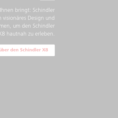
Ihnen bringt: Schindler
m visionäres Design und
mmen, um den Schindler
X8 hautnah zu erleben.
über den Schindler X8