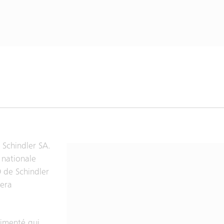
Schindler SA.
é nationale
 de Schindler
sera
rimenté qui