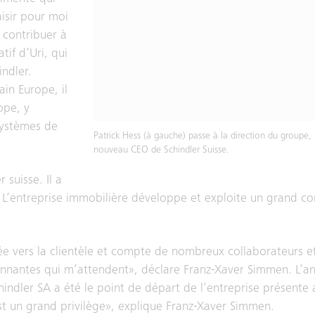
aisir pour moi
 contribuer à
tif d’Uri, qui
ndler.
in Europe, il
ope, y
systèmes de
Patrick Hess (à gauche) passe à la direction du groupe,
nouveau CEO de Schindler Suisse.
suisse. Il a
L’entreprise immobilière développe et exploite un grand co
tée vers la clientèle et compte de nombreux collaborateurs et
onnantes qui m’attendent», déclare Franz-Xaver Simmen. L’a
hindler SA a été le point de départ de l’entreprise présente
est un grand privilège», explique Franz-Xaver Simmen.