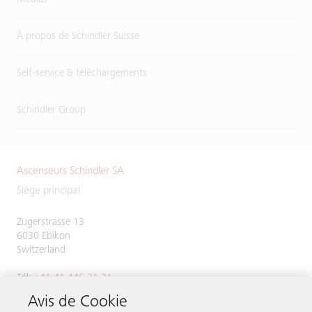
À propos de Schindler Suisse
Self-service & téléchargements
Schindler Group
Ascenseurs Schindler SA
Siège principal
Zugerstrasse 13
6030 Ebikon
Switzerland
Tél:
+41 41 445 31 31
Avis de Cookie