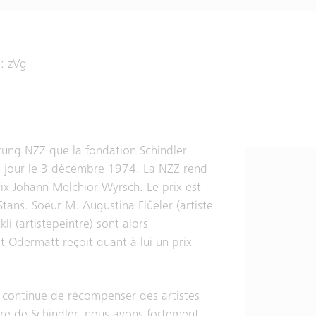
: zVg
itung NZZ que la fondation Schindler
nd jour le 3 décembre 1974. La NZZ rend
ix Johann Melchior Wyrsch. Le prix est
 Stans. Soeur M. Augustina Flüeler (artiste
i (artistepeintre) sont alors
t Odermatt reçoit quant à lui un prix
ng continue de récompenser des artistes
ire de Schindler, nous avons fortement