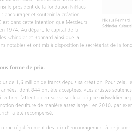
nsi le président de la fondation Niklaus
n : encourager et soutenir la création
Niklaus Reinhard,
C’est dans cette intention que Messieurs
Schindler Kulturst
 en 1974. Au départ, le capital de la
les Schindler et Bonnard ainsi que la
s notables et ont mis à disposition le secrétariat de la fond
sous forme de prix.
plus de 1,6 million de francs depuis sa création. Pour cela, l
années, dont 844 ont été acceptées. «Les artistes soutenus 
it attirer l’attention en Suisse sur leur origine nidwaldienne p
notion deculture de manière assez large : en 2010, par exem
urich, a été récompensé.
écerne régulièrement des prix d’encouragement à de jeunes 