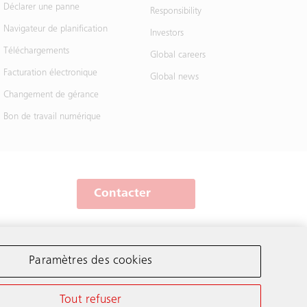
Déclarer une panne
Responsibility
Navigateur de planification
Investors
Téléchargements
Global careers
Facturation électronique
Global news
Changement de gérance
Bon de travail numérique
Contacter
Schindler dans le monde
Paramètres des cookies
Tout refuser