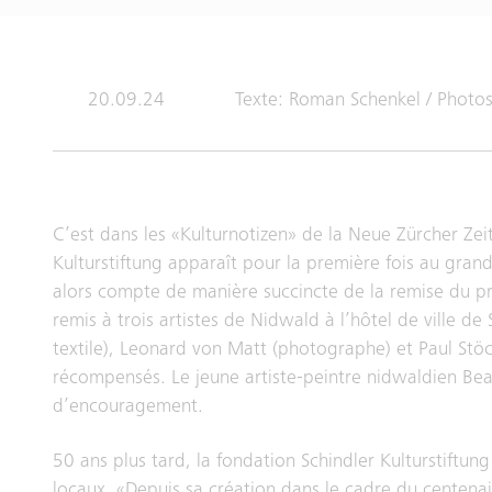
20.09.24
Texte: Roman Schenkel / Photos
C’est dans les «Kulturnotizen» de la Neue Zürcher Ze
Kulturstiftung apparaît pour la première fois au gra
alors compte de manière succincte de la remise du pr
remis à trois artistes de Nidwald à l’hôtel de ville de
textile), Leonard von Matt (photographe) et Paul Stöckl
récompensés. Le jeune artiste-peintre nidwaldien Bea
d’encouragement.
50 ans plus tard, la fondation Schindler Kulturstiftu
locaux. «Depuis sa création dans le cadre du centena