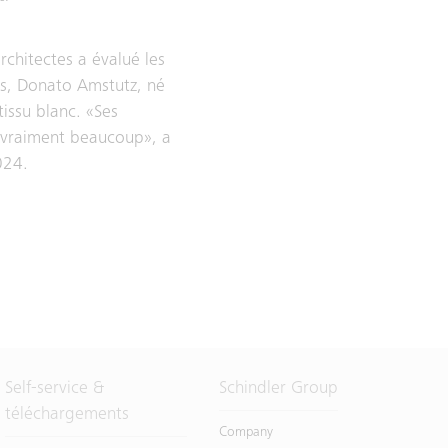
chitectes a évalué les
es, Donato Amstutz, né
tissu blanc. «Ses
is vraiment beaucoup», a
024.
Self-service &
Schindler Group
téléchargements
Company