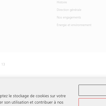
Histoire
Direction générale
Nos engagements
Energie et environnement
e 13
445 31 31
eptez le stockage de cookies sur votre
er son utilisation et contribuer à nos