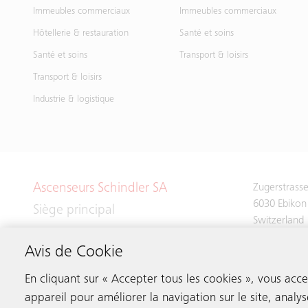
Immeubles commerciaux
Immeubles commerciaux
Hôtellerie & restauration
Santé et soins
Santé et soins
Transport & loisirs
Transport & loisirs
Industrie & logistique
Ascenseurs Schindler SA
Zugerstrass
6030 Ebikon
Siège principal
Switzerland
Avis de Cookie
Tél:
+41 41 
En cliquant sur « Accepter tous les cookies », vous acc
appareil pour améliorer la navigation sur le site, analys