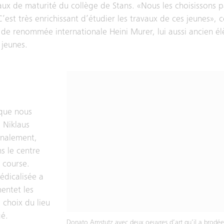
aux de maturité du collège de Stans. «Nous les choisissons p
est très enrichissant d’étudier les travaux de ces jeunes», c
 de renommée internationale Heini Murer, lui aussi ancien él
 jeunes.
 que nous
 Niklaus
inalement,
s le centre
 course.
édicalisée a
mentet les
 choix du lieu
gé.
Donato Amstutz avec deux oeuvres d’art qu’il a brodée