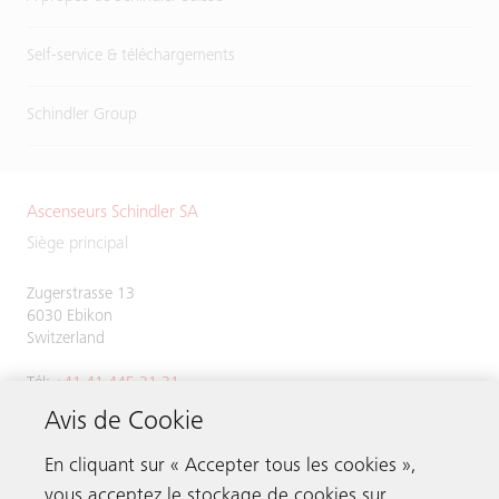
Self-service & téléchargements
Schindler Group
Ascenseurs Schindler SA
Siège principal
Zugerstrasse 13
6030 Ebikon
Switzerland
Tél:
+41 41 445 31 31
Avis de Cookie
En cliquant sur « Accepter tous les cookies »,
vous acceptez le stockage de cookies sur