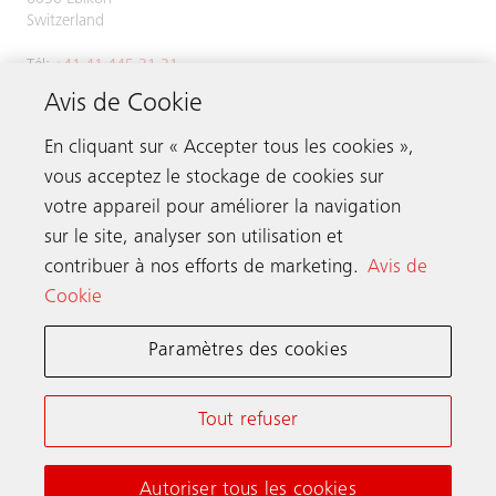
Switzerland
Tél:
+41 41 445 31 31
Avis de Cookie
En cliquant sur « Accepter tous les cookies »,
vous acceptez le stockage de cookies sur
Contacter
votre appareil pour améliorer la navigation
sur le site, analyser son utilisation et
Schindler dans le monde
contribuer à nos efforts de marketing.
Avis de
Cookie
Paramètres des cookies
Conditions Générales en Ligne
Déclaration de Confidentialité
Notice d’information et Paramètres cookies
Tout refuser
Nétiquette des médias sociaux
Autoriser tous les cookies