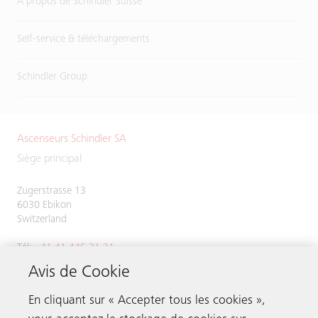
À propos de Schindler Suisse
Self-service & téléchargements
Schindler Group
Ascenseurs Schindler SA
Siège principal
Zugerstrasse 13
6030 Ebikon
Switzerland
Tél:
+41 41 445 31 31
Avis de Cookie
En cliquant sur « Accepter tous les cookies »,