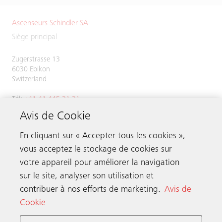
Ascenseurs Schindler SA
Siège principal
Zugerstrasse 13
6030 Ebikon
Switzerland
Tél:
+41 41 445 31 31
Avis de Cookie
En cliquant sur « Accepter tous les cookies »,
vous acceptez le stockage de cookies sur
Contacter
votre appareil pour améliorer la navigation
sur le site, analyser son utilisation et
Schindler dans le monde
contribuer à nos efforts de marketing.
Avis de
Cookie