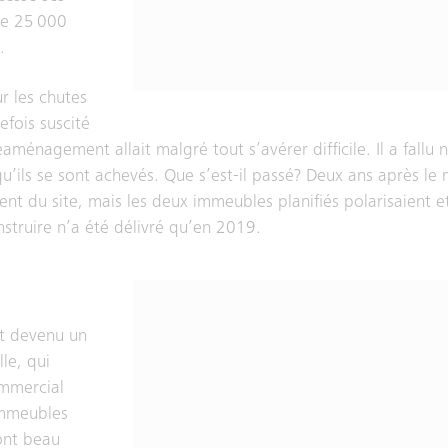
de 25 000
.
r les chutes
efois suscité
réaménagement allait malgré tout s’avérer difficile. Il a fallu
u’ils se sont achevés. Que s’est-il passé? Deux ans après le
ent du site, mais les deux immeubles planifiés polarisaient 
nstruire n’a été délivré qu’en 2019.
est devenu un
lle, qui
ommercial
 immeubles
 ont beau