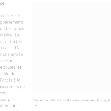
ace
 a nécessité
 appartements,
 du bar situés
cuisine. La
ant et du bar
cueillir 13
r une entrée
s mesures
e toutes les
nsable de
l’accès à la
 ascenseurs de
 sont
seur plus
L’ancienne halle industrielle a été conservée. À côté, le
ciel.
bâtiment