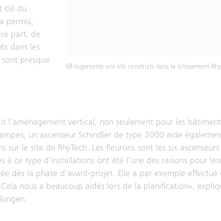
t clé du
 a permis,
tre part, de
ts dans les
 sont presque
68 logements ont été construits dans le lotissement Rh
ait l’aménagement vertical, non seulement pour les bâtiments
s rampes, un ascenseur Schindler de type 3000 aide également 
ns sur le site de RhyTech. Les fleurons sont les six ascenseurs
s à ce type d’installations ont été l’une des raisons pour les
uée dès la phase d’avant-projet. Elle a par exemple effectué 
«Cela nous a beaucoup aidés lors de la planification», expliq
klungen.