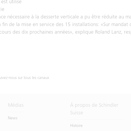
st utilisé
tie
face nécessaire à la desserte verticale a pu être réduite au 
la fin de la mise en service des 15 installations: «Sur mandat
cours des dix prochaines années», explique Roland Lanz, re
uivez-nous sur tous les canaux
Médias
À propos de Schindler
Suisse
News
Histoire