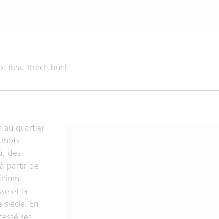
o: Beat Brechtbühl
 au quartier
s mots
à, des
à partir de
inium.
se et la
 siècle. En
cessé ses