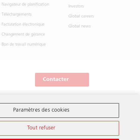
Navigateur de planification
Investors
Téléchargements
Global careers
Facturation électronique
Global news
Changement de gérance
Bon de travail numérique
Contacter
Schindler dans le monde
Paramètres des cookies
Tout refuser