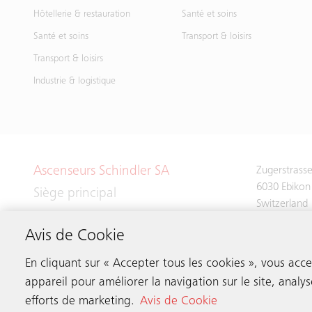
Hôtellerie & restauration
Santé et soins
Santé et soins
Transport & loisirs
Transport & loisirs
Industrie & logistique
Ascenseurs Schindler SA
Zugerstrass
6030 Ebikon
Siège principal
Switzerland
Avis de Cookie
Tél:
+41 41 
En cliquant sur « Accepter tous les cookies », vous acc
appareil pour améliorer la navigation sur le site, analys
efforts de marketing.
Avis de Cookie