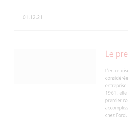
01.12.21
Le pr
L’entrepri
considéré
entreprise
1961, elle
premier rob
accompliss
chez Ford,