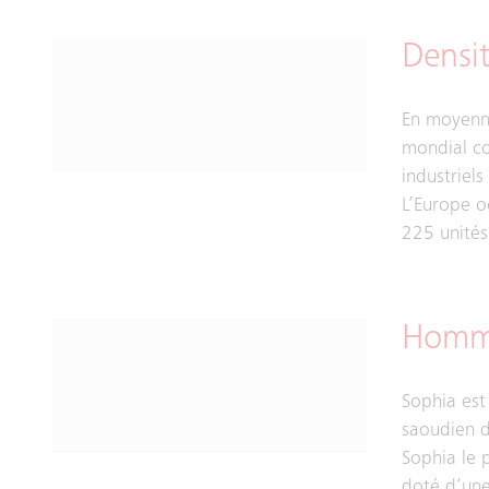
Densi
En moyenne
mondial c
industriel
L’Europe o
225 unités
Homme
Sophia est
saoudien d
Sophia le
doté d’une