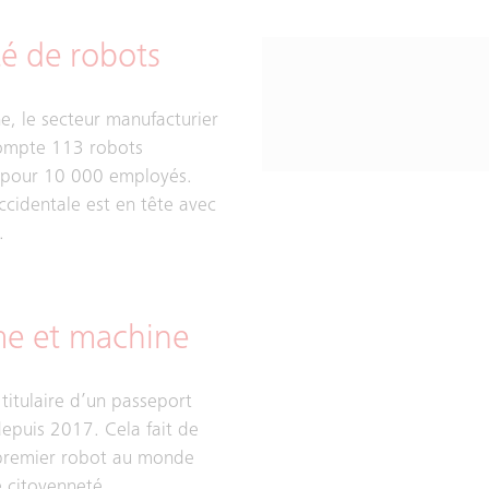
té de robots
, le secteur manufacturier
ompte 113 robots
s pour 10 000 employés.
ccidentale est en tête avec
.
 et machine
 titulaire d’un passeport
epuis 2017. Cela fait de
 premier robot au monde
 citoyenneté.